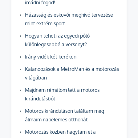
imádni fogod!
Házasság és esküvői meghívó tervezése
mint extrém sport
Hogyan teheti az egyedi póló
különlegesebbé a versenyt?
Irány vidék két keréken
Kalandozások a MetroMan és a motorozás
világában
Majdnem rémálom lett a motoros
kirándulásból
Motoros kiránduláson találtam meg
álmaim napelemes otthonát
Motorozás közben hagytam el a