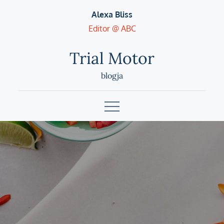
Skip
Alexa Bliss
to
Editor @ ABC
content
Trial Motor
blogja