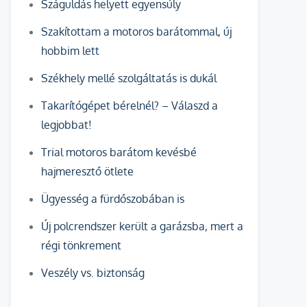
Száguldás helyett egyensúly
Szakítottam a motoros barátommal, új
hobbim lett
Székhely mellé szolgáltatás is dukál
Takarítógépet bérelnél? – Válaszd a
legjobbat!
Trial motoros barátom kevésbé
hajmeresztő ötlete
Ügyesség a fürdőszobában is
Új polcrendszer került a garázsba, mert a
régi tönkrement
Veszély vs. biztonság