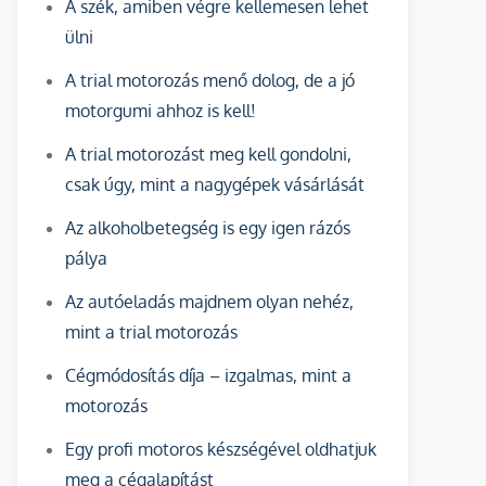
A szék, amiben végre kellemesen lehet
ülni
A trial motorozás menő dolog, de a jó
motorgumi ahhoz is kell!
A trial motorozást meg kell gondolni,
csak úgy, mint a nagygépek vásárlását
Az alkoholbetegség is egy igen rázós
pálya
Az autóeladás majdnem olyan nehéz,
mint a trial motorozás
Cégmódosítás díja – izgalmas, mint a
motorozás
Egy profi motoros készségével oldhatjuk
meg a cégalapítást