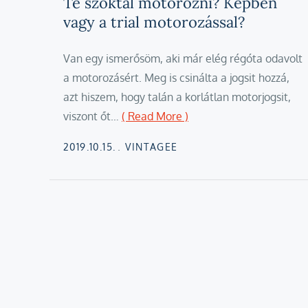
Te szoktál motorozni? Képben
vagy a trial motorozással?
Van egy ismerősöm, aki már elég régóta odavolt
a motorozásért. Meg is csinálta a jogsit hozzá,
azt hiszem, hogy talán a korlátlan motorjogsit,
viszont őt…
( Read More )
Posted
2019.10.15.
VINTAGEE
on