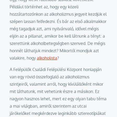
Például történhet az, hogy egy közeli
hozzátartozónkon az alkoholizmus jegyeit kezdjük el
szépen lassan felfedezni. És bár az első alkalmakkor
még tagadjuk azt, ami nyilvánvaló, idővel mégis
eljön az a pillanat, amikor be kell látnunk a tényt: a
szerettünk alkoholbetegségben szenved. De mégis
honnét láthatjuk mindezt? Mikortól mondjuk azt
valakire, hogy
alkoholista
?
A Felépülők Családi Felépülési Központ honlapján
van egy rövid összefoglaló az alkoholizmus
szintjeiről, valamint arról, hogy kívülállóként mikor
mit láthatunk, mit vehetünk észre a másikon. Ez
nagyon hasznos lehet, mert ez egy olyan tabu téma
a mai világban, amiről szerintem az utcai
járókelőket megkérdezve leginkább sztereotípiákat