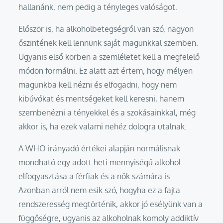
hallanánk, nem pedig a tényleges valóságot.
Először is, ha alkoholbetegségről van szó, nagyon
őszintének kell lennünk saját magunkkal szemben.
Ugyanis első körben a szemléletet kell a megfelelő
módon formálni. Ez alatt azt értem, hogy mélyen
magunkba kell nézni és elfogadni, hogy nem
kibúvókat és mentségeket kell keresni, hanem
szembenézni a tényekkel és a szokásainkkal, még
akkor is, ha ezek valami nehéz dologra utalnak.
A WHO irányadó értékei alapján normálisnak
mondható egy adott heti mennyiségű alkohol
elfogyasztása a férfiak és a nők számára is.
Azonban arról nem esik szó, hogyha ez a fajta
rendszeresség megtörténik, akkor jó esélyünk van a
függőségre, ugyanis az alkoholnak komoly addiktív