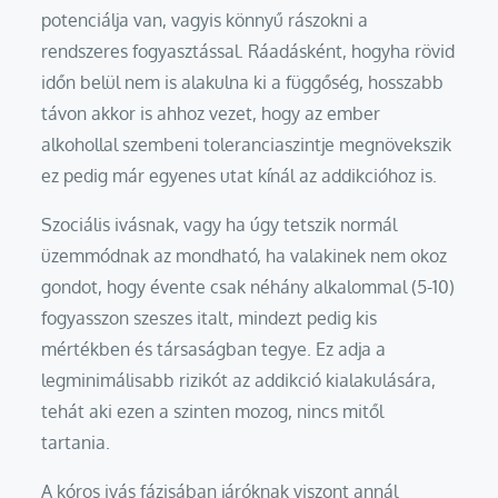
potenciálja van, vagyis könnyű rászokni a
rendszeres fogyasztással. Ráadásként, hogyha rövid
időn belül nem is alakulna ki a függőség, hosszabb
távon akkor is ahhoz vezet, hogy az ember
alkohollal szembeni toleranciaszintje megnövekszik
ez pedig már egyenes utat kínál az addikcióhoz is.
Szociális ivásnak, vagy ha úgy tetszik normál
üzemmódnak az mondható, ha valakinek nem okoz
gondot, hogy évente csak néhány alkalommal (5-10)
fogyasszon szeszes italt, mindezt pedig kis
mértékben és társaságban tegye. Ez adja a
legminimálisabb rizikót az addikció kialakulására,
tehát aki ezen a szinten mozog, nincs mitől
tartania.
A kóros ivás fázisában járóknak viszont annál