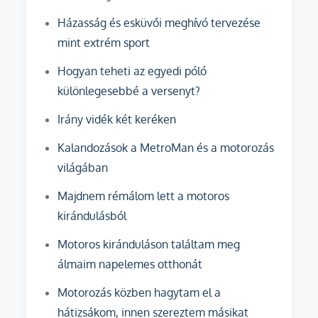
Házasság és esküvői meghívó tervezése
mint extrém sport
Hogyan teheti az egyedi póló
különlegesebbé a versenyt?
Irány vidék két keréken
Kalandozások a MetroMan és a motorozás
világában
Majdnem rémálom lett a motoros
kirándulásból
Motoros kiránduláson találtam meg
álmaim napelemes otthonát
Motorozás közben hagytam el a
hátizsákom, innen szereztem másikat