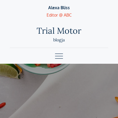
Skip
Alexa Bliss
to
Editor @ ABC
content
Trial Motor
blogja