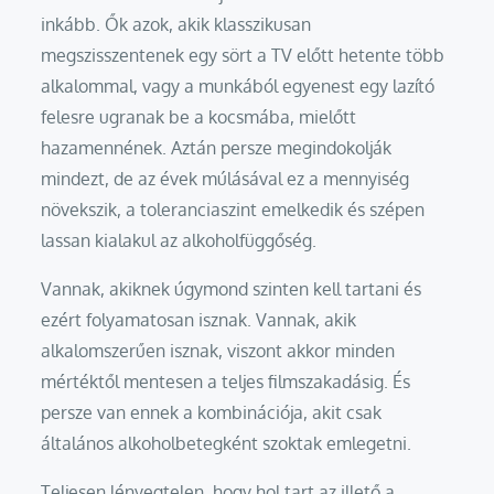
inkább. Ők azok, akik klasszikusan
megszisszentenek egy sört a TV előtt hetente több
alkalommal, vagy a munkából egyenest egy lazító
felesre ugranak be a kocsmába, mielőtt
hazamennének. Aztán persze megindokolják
mindezt, de az évek múlásával ez a mennyiség
növekszik, a toleranciaszint emelkedik és szépen
lassan kialakul az alkoholfüggőség.
Vannak, akiknek úgymond szinten kell tartani és
ezért folyamatosan isznak. Vannak, akik
alkalomszerűen isznak, viszont akkor minden
mértéktől mentesen a teljes filmszakadásig. És
persze van ennek a kombinációja, akit csak
általános alkoholbetegként szoktak emlegetni.
Teljesen lényegtelen, hogy hol tart az illető a