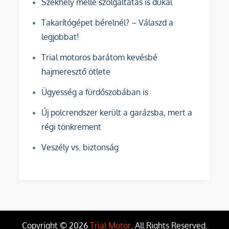
Székhely mellé szolgáltatás is dukál
Takarítógépet bérelnél? – Válaszd a
legjobbat!
Trial motoros barátom kevésbé
hajmeresztő ötlete
Ügyesség a fürdőszobában is
Új polcrendszer került a garázsba, mert a
régi tönkrement
Veszély vs. biztonság
Copyright © 2026
Trial Motor
. All Rights Reserved.