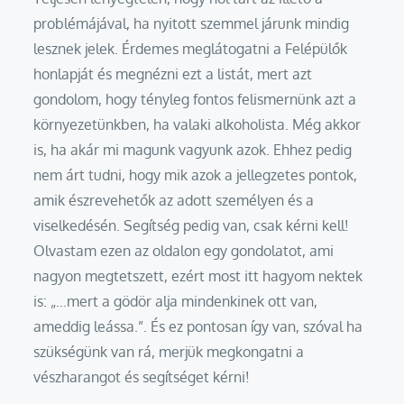
problémájával, ha nyitott szemmel járunk mindig
lesznek jelek. Érdemes meglátogatni a Felépülők
honlapját és megnézni ezt a listát, mert azt
gondolom, hogy tényleg fontos felismernünk azt a
környezetünkben, ha valaki alkoholista. Még akkor
is, ha akár mi magunk vagyunk azok. Ehhez pedig
nem árt tudni, hogy mik azok a jellegzetes pontok,
amik észrevehetők az adott személyen és a
viselkedésén. Segítség pedig van, csak kérni kell!
Olvastam ezen az oldalon egy gondolatot, ami
nagyon megtetszett, ezért most itt hagyom nektek
is: „…mert a gödör alja mindenkinek ott van,
ameddig leássa.”. És ez pontosan így van, szóval ha
szükségünk van rá, merjük megkongatni a
vészharangot és segítséget kérni!