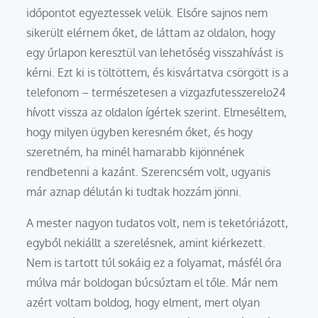
időpontot egyeztessek velük. Elsőre sajnos nem
sikerült elérnem őket, de láttam az oldalon, hogy
egy űrlapon keresztül van lehetőség visszahívást is
kérni. Ezt ki is töltöttem, és kisvártatva csörgött is a
telefonom – természetesen a vizgazfutesszerelo24
hívott vissza az oldalon ígértek szerint. Elmeséltem,
hogy milyen ügyben keresném őket, és hogy
szeretném, ha minél hamarabb kijönnének
rendbetenni a kazánt. Szerencsém volt, ugyanis
már aznap délután ki tudtak hozzám jönni.
A mester nagyon tudatos volt, nem is teketóriázott,
egyből nekiállt a szerelésnek, amint kiérkezett.
Nem is tartott túl sokáig ez a folyamat, másfél óra
múlva már boldogan búcsúztam el tőle. Már nem
azért voltam boldog, hogy elment, mert olyan