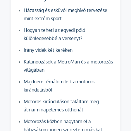
Házasság és esküvői meghívó tervezése
mint extrém sport
Hogyan teheti az egyedi póló
különlegesebbé a versenyt?
Irány vidék két keréken
Kalandozások a MetroMan és a motorozás
világában
Majdnem rémálom lett a motoros
kirándulásból
Motoros kiránduláson találtam meg
álmaim napelemes otthonát
Motorozás közben hagytam el a
hátizsákom, innen szereztem másikat