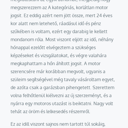
megszerezzem az A kategóriás, korlátlan motor
jogsit. Ez eddig azért nem jött össze, mert 24 éves
kor alatt nem letehető, ráadásul idő és pénz
szűkében is voltam, ezért egy darabig le kellett
mondanom róla. Most viszont eljött az idő, néhány
hónappal ezelőtt elvégeztem a szükséges
képzéseket és vizsgálatokat, és végre valahára
megkaphattam a hőn áhított jogsit. A motor
szerencsére már korábban megvolt, ugyanis a
szüleim segítségével még tavaly vásároltam egyet,
de azóta csak a garázsban pihengetett. Szerettem
volna felhőtlenül kiélvezni az új szerzeményt, és a
nyárra egy motoros utazást is beiktatni. Nagy volt
tehát az öröm és lelkesedés részemről.
Ez az idill viszont sajnos nem tartott túl sokáig,