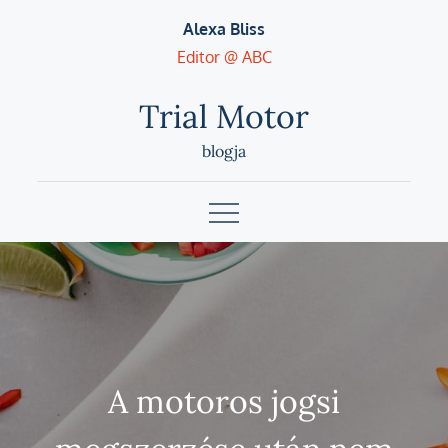
Skip
Alexa Bliss
to
Editor @ ABC
content
Trial Motor
blogja
A motoros jogsi