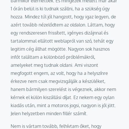
bármikor elérhetőek. És mingezek mellett már akár
1 órán belül is ki tudnak szállni, ha a szükség úgy
hozza. Mindez túl jól hangzott, hogy igaz legyen, de
azért tovább nézelődtem az oldalon. Láttam, hogy
egy rendszeresen frissített, igényes dizájnnal és
tartalommal ellátott weblapról van szó, tehát egy
legitim cég állhat mögötte. Nagyon sok hasznos
infót találtam a különböző próblémákról,
amelyeket meg tudnak oldani. Ami viszont
megfogott engem, az volt, hogy ha a helyszínre
érkezve nem csak megvizsgálják a készüléket,
hanem bármilyen szerelést is végeznek, akkor nem
kérnek el külön kiszállási díjat. Ez nekem egy oylan
kiadás után, mint a motoros jogsi, nagyon is jól jött.
Jelen helyzetben minden fillér számít.
Nem is vártam tovább, felhívtam őket, hogy