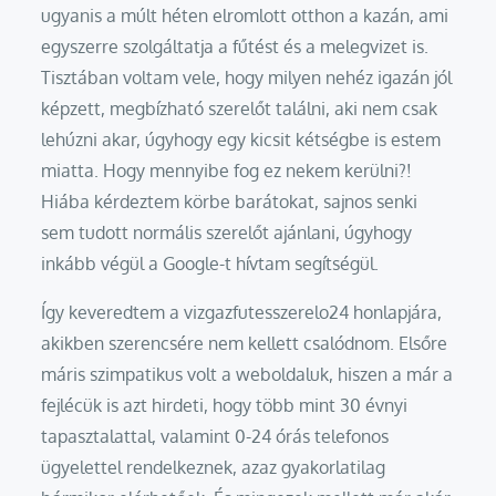
ugyanis a múlt héten elromlott otthon a kazán, ami
egyszerre szolgáltatja a fűtést és a melegvizet is.
Tisztában voltam vele, hogy milyen nehéz igazán jól
képzett, megbízható szerelőt találni, aki nem csak
lehúzni akar, úgyhogy egy kicsit kétségbe is estem
miatta. Hogy mennyibe fog ez nekem kerülni?!
Hiába kérdeztem körbe barátokat, sajnos senki
sem tudott normális szerelőt ajánlani, úgyhogy
inkább végül a Google-t hívtam segítségül.
Így keveredtem a vizgazfutesszerelo24 honlapjára,
akikben szerencsére nem kellett csalódnom. Elsőre
máris szimpatikus volt a weboldaluk, hiszen a már a
fejlécük is azt hirdeti, hogy több mint 30 évnyi
tapasztalattal, valamint 0-24 órás telefonos
ügyelettel rendelkeznek, azaz gyakorlatilag