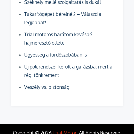
Székhely mellé szolgáltatás is dukál
Takarítógépet bérelnél? – Válaszd a
legjobbat!
Trial motoros barátom kevésbé
hajmeresztő ötlete
Ügyesség a fürdőszobában is
Új polcrendszer került a garázsba, mert a
régi tönkrement
Veszély vs. biztonság
Copyright © 2026
Trial Motor
. All Rights Reserved.