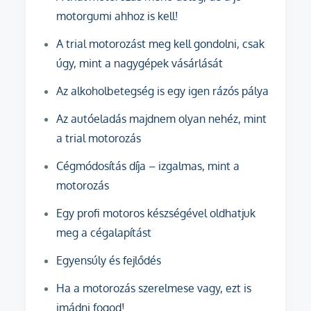
motorgumi ahhoz is kell!
A trial motorozást meg kell gondolni, csak
úgy, mint a nagygépek vásárlását
Az alkoholbetegség is egy igen rázós pálya
Az autóeladás majdnem olyan nehéz, mint
a trial motorozás
Cégmódosítás díja – izgalmas, mint a
motorozás
Egy profi motoros készségével oldhatjuk
meg a cégalapítást
Egyensúly és fejlődés
Ha a motorozás szerelmese vagy, ezt is
imádni fogod!