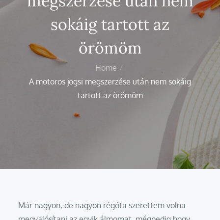
megszerzése után nem
sokáig tartott az
örömöm
Home
A motoros jogsi megszerzése után nem sokáig
tartott az örömöm
Már nagyon, de nagyon régóta szerettem volna
megvalósítani az egyik álmomat, mégpedig hogy