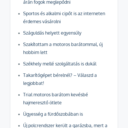
árán fogok meglepődni
Sportos és alkalmi cipőt is az interneten
érdemes vásárolni
Száguldás helyett egyensúly
Szakítottam a motoros barátommal, új
hobbim lett
Székhely mellé szolgáltatás is dukál
Takarítógépet bérelnél? – Válaszd a
legjobbat!
Trial motoros barátom kevésbé
hajmeresztő ötlete
Ügyesség a fürdőszobában is
Új polcrendszer került a garázsba, mert a