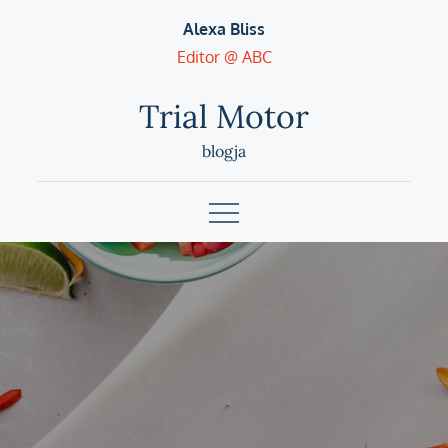
Skip
Alexa Bliss
to
Editor @ ABC
content
Trial Motor
blogja