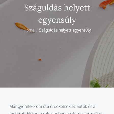
Száguldás helyett
egyensúly
Home
Száguldás helyett egyensúly
Már gyerekkorom óta érdekelnek az autók és a
motorok. Először csak a tv-ben néztem a forma 1-et