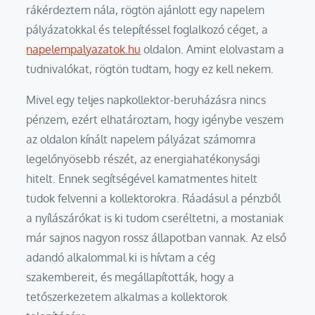
rákérdeztem nála, rögtön ajánlott egy napelem
pályázatokkal és telepítéssel foglalkozó céget, a
napelempalyazatok.hu
oldalon. Amint elolvastam a
tudnivalókat, rögtön tudtam, hogy ez kell nekem.
Mivel egy teljes napkollektor-beruházásra nincs
pénzem, ezért elhatároztam, hogy igénybe veszem
az oldalon kínált napelem pályázat számomra
legelőnyösebb részét, az energiahatékonysági
hitelt. Ennek segítségével kamatmentes hitelt
tudok felvenni a kollektorokra. Ráadásul a pénzből
a nyílászárókat is ki tudom cseréltetni, a mostaniak
már sajnos nagyon rossz állapotban vannak. Az első
adandó alkalommal ki is hívtam a cég
szakembereit, és megállapították, hogy a
tetőszerkezetem alkalmas a kollektorok