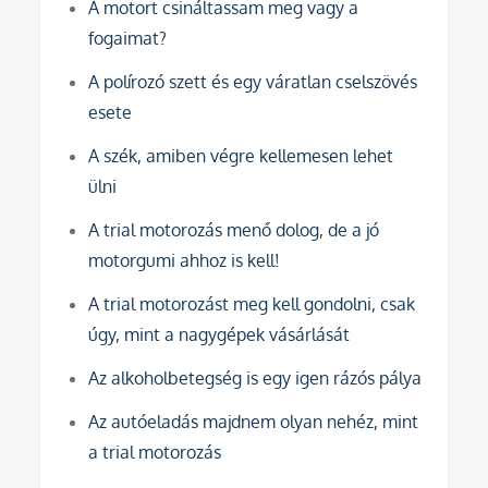
A motort csináltassam meg vagy a
fogaimat?
A polírozó szett és egy váratlan cselszövés
esete
A szék, amiben végre kellemesen lehet
ülni
A trial motorozás menő dolog, de a jó
motorgumi ahhoz is kell!
A trial motorozást meg kell gondolni, csak
úgy, mint a nagygépek vásárlását
Az alkoholbetegség is egy igen rázós pálya
Az autóeladás majdnem olyan nehéz, mint
a trial motorozás