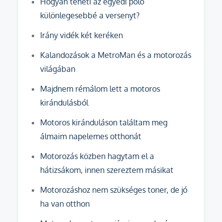
Hogyan teheti az egyedi póló
különlegesebbé a versenyt?
Irány vidék két keréken
Kalandozások a MetroMan és a motorozás
világában
Majdnem rémálom lett a motoros
kirándulásból
Motoros kiránduláson találtam meg
álmaim napelemes otthonát
Motorozás közben hagytam el a
hátizsákom, innen szereztem másikat
Motorozáshoz nem szükséges toner, de jó
ha van otthon