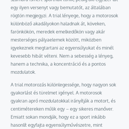
egy ilyen versenyt vagy bemutatót, az általában
rögtön megjegyzi. A trial lényege, hogy a motorosok
különböző akadályokon haladnak át, köveken,
farönkökön, meredek emelkedőkön vagy akár
mesterséges pályaelemek között, miközben
igyekeznek megtartani az egyensúlyukat és minél
kevesebb hibát véteni. Nem a sebesség a lényeg,
hanem a technika, a koncentráció és a pontos
mozdulatok.
A trial motorozás különlegessége, hogy nagyon sok
gyakorlást és türelmet igényel. A motorosok
gyakran apró mozdulatokkal irányítják a motort, és
centimétereken múlik egy – egy sikeres manőver.
Emiatt sokan mondják, hogy ez a sport inkább
hasonlít egyfajta egyensúlyművészetre, mint