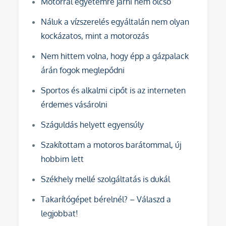
Motorral egyetemre járni nem olcsó
Náluk a vízszerelés egyáltalán nem olyan
kockázatos, mint a motorozás
Nem hittem volna, hogy épp a gázpalack
árán fogok meglepődni
Sportos és alkalmi cipőt is az interneten
érdemes vásárolni
Száguldás helyett egyensúly
Szakítottam a motoros barátommal, új
hobbim lett
Székhely mellé szolgáltatás is dukál
Takarítógépet bérelnél? – Válaszd a
legjobbat!