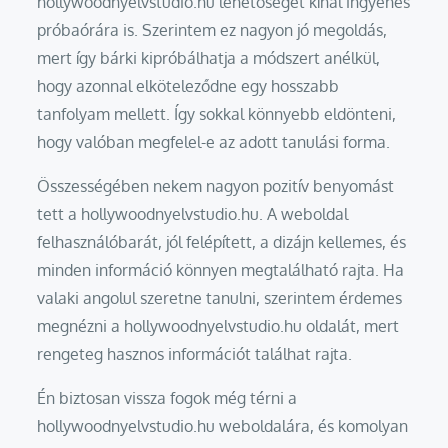
hollywoodnyelvstudio.hu lehetőséget kínál ingyenes
próbaórára is. Szerintem ez nagyon jó megoldás,
mert így bárki kipróbálhatja a módszert anélkül,
hogy azonnal elköteleződne egy hosszabb
tanfolyam mellett. Így sokkal könnyebb eldönteni,
hogy valóban megfelel-e az adott tanulási forma.
Összességében nekem nagyon pozitív benyomást
tett a hollywoodnyelvstudio.hu. A weboldal
felhasználóbarát, jól felépített, a dizájn kellemes, és
minden információ könnyen megtalálható rajta. Ha
valaki angolul szeretne tanulni, szerintem érdemes
megnézni a hollywoodnyelvstudio.hu oldalát, mert
rengeteg hasznos információt találhat rajta.
Én biztosan vissza fogok még térni a
hollywoodnyelvstudio.hu weboldalára, és komolyan