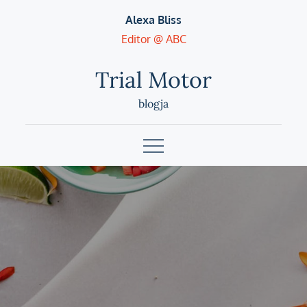
Skip
Alexa Bliss
to
Editor @ ABC
content
Trial Motor
blogja