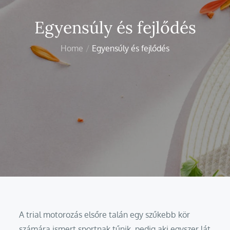
Egyensúly és fejlődés
Home
Egyensúly és fejlődés
A trial motorozás elsőre talán egy szűkebb kör
számára ismert sportnak tűnik, pedig aki egyszer lát