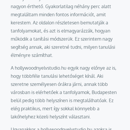
nagyon érthető. Gyakorlatilag néhány perc alatt
megtaláltam minden fontos információt, amit
kerestem. Az oldalon részletesen bemutatják a
tanfolyamokat, és azt is elmagyarázzák, hogyan
működik a tanítási módszerük. Ez szerintem nagy
segítség annak, aki szeretné tudni, milyen tanulási
élményre számíthat.
A hollywoodnyelvstudio.hu egyik nagy előnye az is,
hogy többféle tanulási lehetőséget kínál. Aki
szeretne személyesen órákra járni, annak több
városban is elérhetőek a tanfolyamok, Budapesten
belül pedig több helyszínen is megtalálhatóak. Ez
elég praktikus, mert így sokkal könnyebb a
lakóhelyhez közeli helyszínt választani.
Ugyanakkor a hollywoodnyelvstudio.hu azokra is