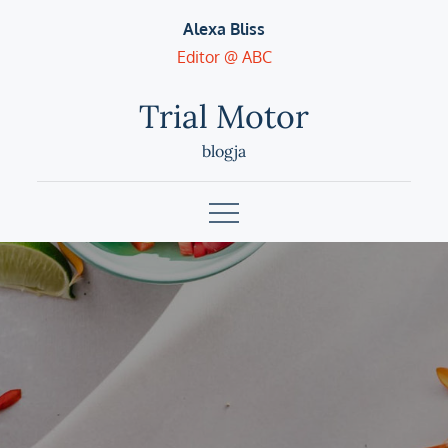
Skip
Alexa Bliss
to
Editor @ ABC
content
Trial Motor
blogja